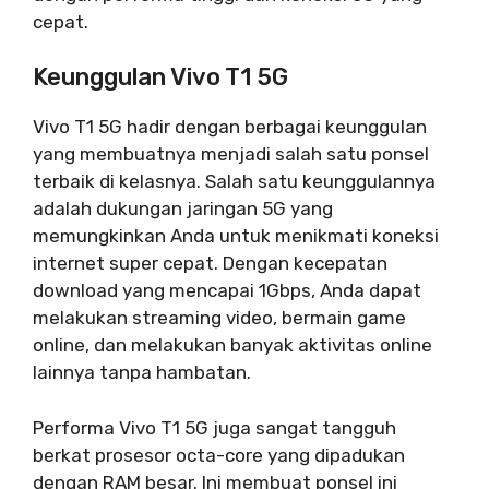
cepat.
Keunggulan Vivo T1 5G
Vivo T1 5G hadir dengan berbagai keunggulan
yang membuatnya menjadi salah satu ponsel
terbaik di kelasnya. Salah satu keunggulannya
adalah dukungan jaringan 5G yang
memungkinkan Anda untuk menikmati koneksi
internet super cepat. Dengan kecepatan
download yang mencapai 1Gbps, Anda dapat
melakukan streaming video, bermain game
online, dan melakukan banyak aktivitas online
lainnya tanpa hambatan.
Performa Vivo T1 5G juga sangat tangguh
berkat prosesor octa-core yang dipadukan
dengan RAM besar. Ini membuat ponsel ini