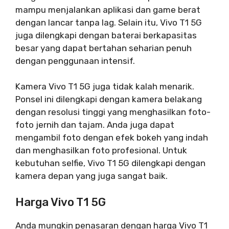
mampu menjalankan aplikasi dan game berat
dengan lancar tanpa lag. Selain itu, Vivo T1 5G
juga dilengkapi dengan baterai berkapasitas
besar yang dapat bertahan seharian penuh
dengan penggunaan intensif.
Kamera Vivo T1 5G juga tidak kalah menarik.
Ponsel ini dilengkapi dengan kamera belakang
dengan resolusi tinggi yang menghasilkan foto-
foto jernih dan tajam. Anda juga dapat
mengambil foto dengan efek bokeh yang indah
dan menghasilkan foto profesional. Untuk
kebutuhan selfie, Vivo T1 5G dilengkapi dengan
kamera depan yang juga sangat baik.
Harga Vivo T1 5G
Anda mungkin penasaran dengan harga Vivo T1