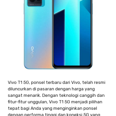
Vivo T1 5G, ponsel terbaru dari Vivo, telah resmi
diluncurkan di pasaran dengan harga yang
sangat menarik. Dengan teknologi canggih dan
fitur-fitur unggulan, Vivo T1 5G menjadi pilihan
tepat bagi Anda yang menginginkan ponsel
dengan performa tinggi dan koneksi 5G yang