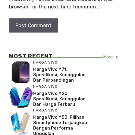
browser for the next time I comment.
MOST RECENT
More
HARGA VIVO
Harga Vivo Y71:
Spesifikasi, Keunggulan,
Dan Perbandingan
HARGA VIVO
Harga Vivo Y20:
Spesifikasi, Keunggulan,
Dan Harga Terbaru
HARGA VIVO
Harga Vivo Y53: Pilihan
Smartphone Terjangkau
Dengan Performa
Unggulan