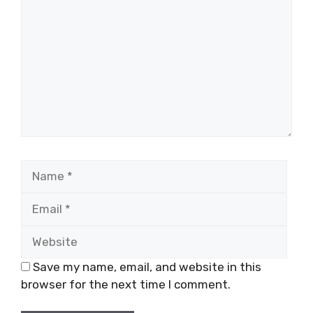
b
r
t
st
A
Li
o
p
n
o
p
k
k
Name
Emai
Webs
Save my name, email, and website in this
browser for the next time I comment.