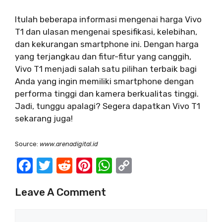
Itulah beberapa informasi mengenai harga Vivo
T1 dan ulasan mengenai spesifikasi, kelebihan,
dan kekurangan smartphone ini. Dengan harga
yang terjangkau dan fitur-fitur yang canggih,
Vivo T1 menjadi salah satu pilihan terbaik bagi
Anda yang ingin memiliki smartphone dengan
performa tinggi dan kamera berkualitas tinggi.
Jadi, tunggu apalagi? Segera dapatkan Vivo T1
sekarang juga!
Source:
www.arenadigital.id
F
T
R
Pi
W
C
a
w
e
nt
h
o
Leave A Comment
c
it
d
er
at
p
e
te
di
e
s
y
Comment